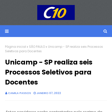
Página inicial
SÃO PAULO
Unicamp - SP realiza seis Processos
Seletivos para Docentes
Unicamp - SP realiza seis
Processos Seletivos para
Docentes
CAMILA PASSOS
JANEIRO 07, 2022
Estes servidores serão contratados pelo regime da