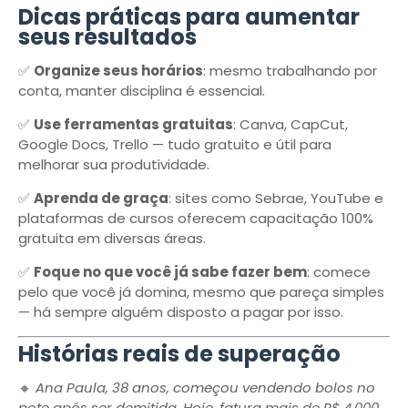
Dicas práticas para aumentar
seus resultados
✅
Organize seus horários
: mesmo trabalhando por
conta, manter disciplina é essencial.
✅
Use ferramentas gratuitas
: Canva, CapCut,
Google Docs, Trello — tudo gratuito e útil para
melhorar sua produtividade.
✅
Aprenda de graça
: sites como Sebrae, YouTube e
plataformas de cursos oferecem capacitação 100%
gratuita em diversas áreas.
✅
Foque no que você já sabe fazer bem
: comece
pelo que você já domina, mesmo que pareça simples
— há sempre alguém disposto a pagar por isso.
Histórias reais de superação
🔸
Ana Paula, 38 anos, começou vendendo bolos no
pote após ser demitida. Hoje, fatura mais de R$ 4.000