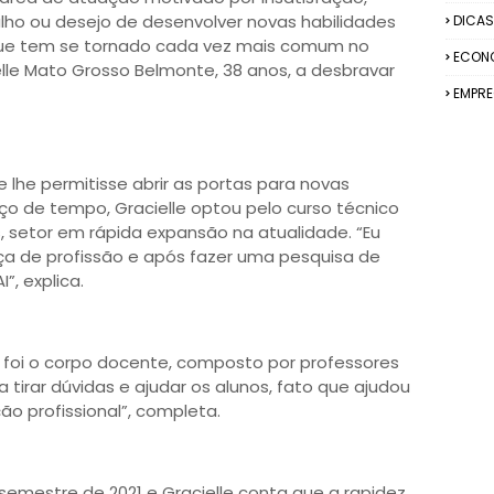
lho ou desejo de desenvolver novas habilidades
DICAS
l, que tem se tornado cada vez mais comum no
ECON
elle Mato Grosso Belmonte, 38 anos, a desbravar
EMPR
 lhe permitisse abrir as portas para novas
o de tempo, Gracielle optou pelo curso técnico
 setor em rápida expansão na atualidade. “Eu
 de profissão e após fazer uma pesquisa de
”, explica.
oi o corpo docente, composto por professores
tirar dúvidas e ajudar os alunos, fato que ajudou
ão profissional”, completa.
semestre de 2021 e Gracielle conta que a rapidez