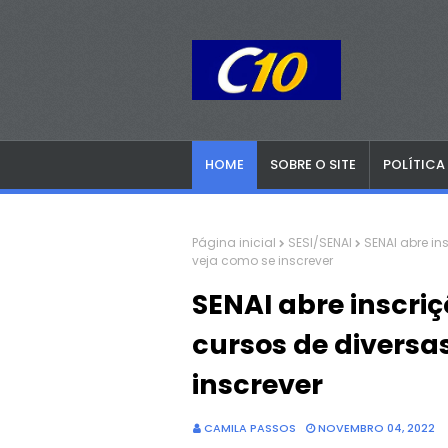
HOME
SOBRE O SITE
POLÍTICA
Página inicial
SESI/SENAI
SENAI abre in
veja como se inscrever
SENAI abre inscri
cursos de diversa
inscrever
CAMILA PASSOS
NOVEMBRO 04, 2022