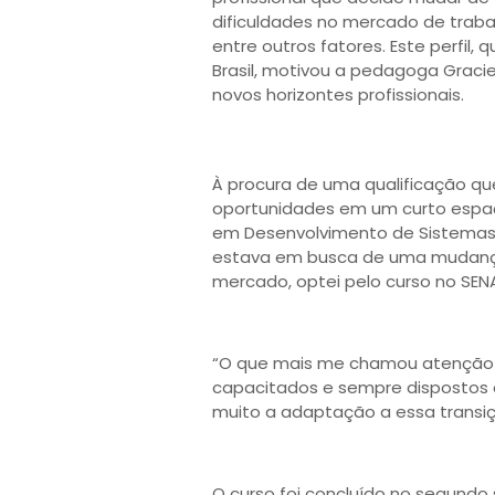
dificuldades no mercado de traba
entre outros fatores. Este perfi
Brasil, motivou a pedagoga Graci
novos horizontes profissionais.
À procura de uma qualificação que
oportunidades em um curto espaç
em Desenvolvimento de Sistemas,
estava em busca de uma mudança
mercado, optei pelo curso no SENAI
“O que mais me chamou atenção f
capacitados e sempre dispostos a 
muito a adaptação a essa transiç
O curso foi concluído no segundo 