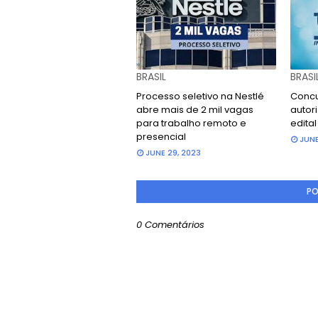
BRASIL
BRASI
Processo seletivo na Nestlé
Concu
abre mais de 2 mil vagas
autori
para trabalho remoto e
edita
presencial
JUNE
JUNE 29, 2023
PO
0 Comentários