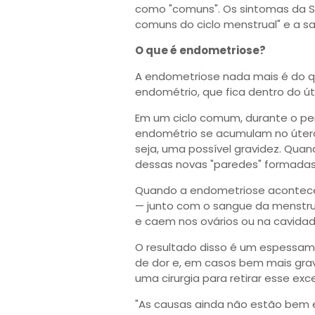
como "comuns". Os sintomas da S
comuns do ciclo menstrual" e a s
O que é endometriose?
A endometriose nada mais é do qu
endométrio, que fica dentro do út
Em um ciclo comum, durante o pe
endométrio se acumulam no útero
seja, uma possível gravidez. Quan
dessas novas "paredes" formadas
Quando a endometriose acontece
— junto com o sangue da menstru
e caem nos ovários ou na cavida
O resultado disso é um espessam
de dor e, em casos bem mais grave
uma cirurgia para retirar esse exc
"As causas ainda não estão bem 