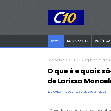
HOME
SOBRE O SITE
POLÍTICA
Página inicial
SAÚDE
O que é e quais 
O que é e quais s
de Larissa Manoel
CAMILA PASSOS
SETEMBRO 27, 2022
Quando a endometriose acontec