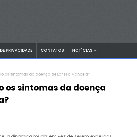
 DE PRIVACIDADE
CONTATOS
NOTÍCIAS
são os sintomas da doença de Larissa Manoela?
ão os sintomas da doença
a?
e, a dinâmica muda: em vez de serem expelidas