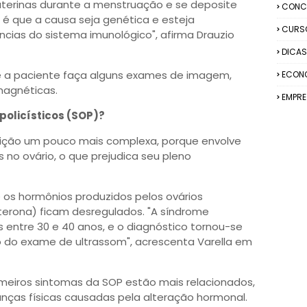
uterinas durante a menstruação e se deposite
CONC
 é que a causa seja genética e esteja
CURS
ncias do sistema imunológico", afirma Drauzio
DICAS
ue a paciente faça alguns exames de imagem,
ECON
magnéticas.
EMPR
policísticos (SOP)?
dição um pouco mais complexa, porque envolve
no ovário, o que prejudica seu pleno
e os hormônios produzidos pelos ovários
sterona) ficam desregulados. "A síndrome
entre 30 e 40 anos, e o diagnóstico tornou-se
 do exame de ultrassom", acrescenta Varella em
imeiros sintomas da SOP estão mais relacionados,
nças físicas causadas pela alteração hormonal.