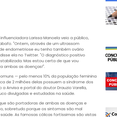
influenciadora Larissa Manoela veio a público,
esabafo. "Ontem, através de um ultrassom
 de endometriose eu tenho também ovário
, disse ela no Twitter. "O diagnóstico positivo
tabilizada. Mas estou certa de que vou
ra ambas as doenças!".
comuns — pelo menos 10% da população feminina
rca de 2 milhões delas possuem a síndrome dos
o a Anvisa e portal do doutor Drauzio Varella,
uco divulgadas e estudadas na saúde.
 que são portadoras de ambas as doenças e
o, sobretudo porque os sintomas são mal
e saúde. As famosas cólicas fortíssimas são vistas