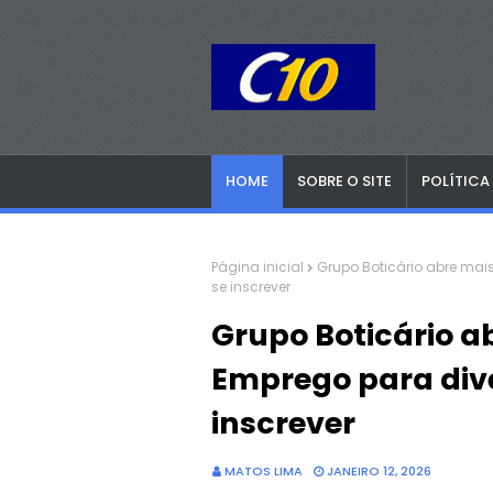
HOME
SOBRE O SITE
POLÍTICA
Página inicial
Grupo Boticário abre mai
se inscrever
Grupo Boticário a
Emprego para dive
inscrever
MATOS LIMA
JANEIRO 12, 2026