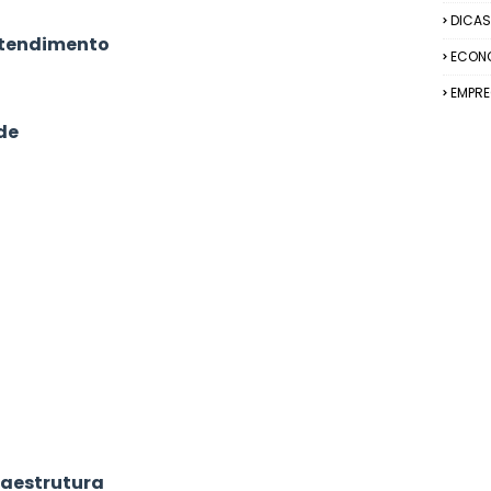
DICAS
Atendimento
ECON
EMPR
de
fraestrutura