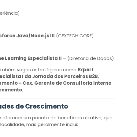
eriência)
force Java/Node.js III
(CEXTECH CORE)
 Learning Especialista II
– (Diretoria de Dados)
 também vagas estratégicas como
Expert
ecialista I da Jornada dos Parceiros B2B
,
amento – Cex
,
Gerente de Consultoria Interna
hecimento
.
dades de Crescimento
 oferecer um pacote de benefícios atrativo, que
localidade, mas geralmente inclui: