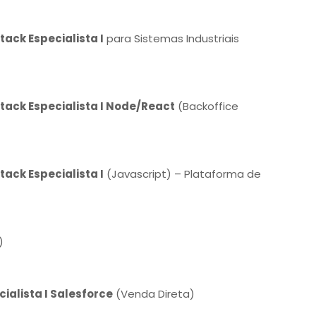
ack Especialista I
para Sistemas Industriais
tack Especialista I Node/React
(Backoffice
ack Especialista I
(Javascript) – Plataforma de
)
alista I Salesforce
(Venda Direta)