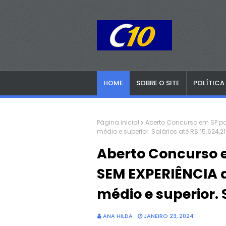
HOME
SOBRE O SITE
POLÍTICA
Página inicial
Aberto Concurso em SP par
médio e superior. Salários até R$ 15.624,21
Aberto Concurso e
SEM EXPERIÊNCIA 
médio e superior. 
ANA HILDA
JANEIRO 23, 2024