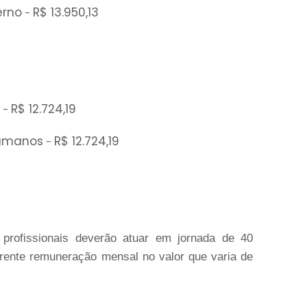
erno
R$ 13.950,13
-
R$ 12.724,19
-
umanos
R$ 12.724,19
-
profissionais deverão atuar em jornada de 40
erente remuneração mensal no valor que varia de