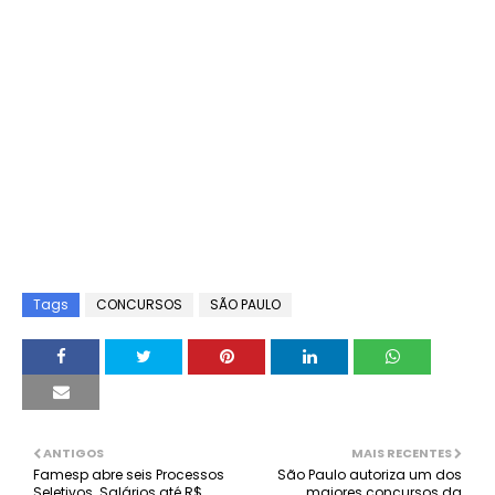
Tags
CONCURSOS
SÃO PAULO
ANTIGOS
MAIS RECENTES
Famesp abre seis Processos
São Paulo autoriza um dos
Seletivos. Salários até R$
maiores concursos da