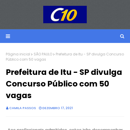
Página inicial
SÃO PAULO
Prefeitura de Itu - SP divulga Concurso
Público com 50 vagas
Prefeitura de Itu - SP divulga
Concurso Público com 50
vagas
CAMILA PASSOS
DEZEMBRO 17, 2021
Aos profissionais admitidos, estes irão desempenhar