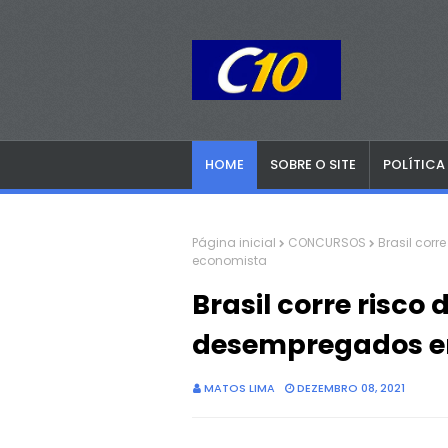
HOME
SOBRE O SITE
POLÍTICA
Página inicial
CONCURSOS
Brasil corr
economista
Brasil corre risco 
desempregados em
MATOS LIMA
DEZEMBRO 08, 2021