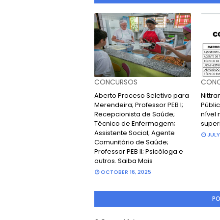
CONCURSOS
CONC
Aberto Proceso Seletivo para
Nittr
Merendeira; Professor PEB I;
Públic
Recepcionista de Saúde;
nível 
Técnico de Enfermagem;
super
Assistente Social; Agente
JULY
Comunitário de Saúde;
Professor PEB II; Psicóloga e
outros. Saiba Mais
OCTOBER 16, 2025
PO