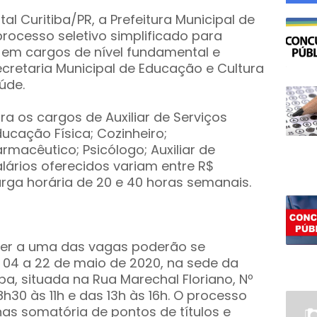
al Curitiba/PR, a Prefeitura Municipal de
processo seletivo simplificado para
em cargos de nível fundamental e
cretaria Municipal de Educação e Cultura
úde.
a os cargos de Auxiliar de Serviços
ucação Física; Cozinheiro;
rmacêutico; Psicólogo; Auxiliar de
alários oferecidos variam entre R$
carga horária de 20 e 40 horas semanais.
rer a uma das vagas poderão se
e 04 a 22 de maio de 2020, na sede da
uba, situada na Rua Marechal Floriano, Nº
8h30 às 11h e das 13h às 16h. O processo
nas somatória de pontos de títulos e