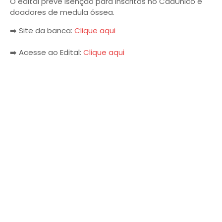
O edital prevê isenção para inscritos no CadÚnico e
doadores de medula óssea.
➡️ Site da banca:
Clique aqui
➡️ Acesse ao Edital:
Clique aqui