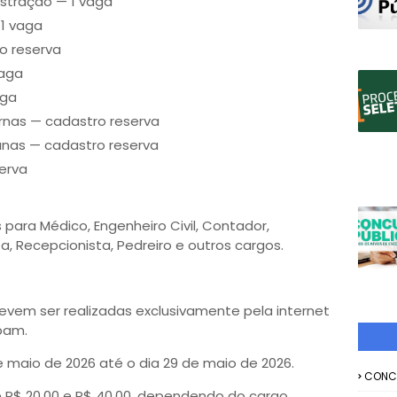
stração — 1 vaga
1 vaga
o reserva
vaga
aga
rnas — cadastro reserva
anas — cadastro reserva
serva
ara Médico, Engenheiro Civil, Contador,
ta, Recepcionista, Pedreiro e outros cargos.
devem ser realizadas exclusivamente pela internet
pam.
de maio de 2026 até o dia 29 de maio de 2026.
CONC
e R$ 20,00 e R$ 40,00, dependendo do cargo