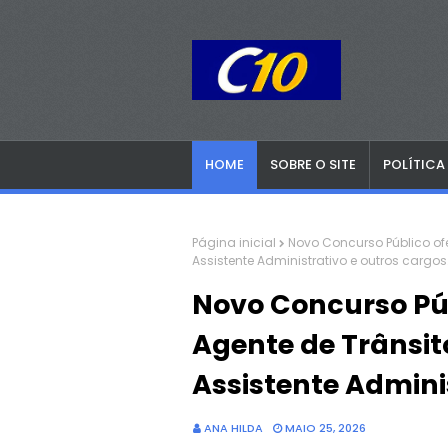
HOME
SOBRE O SITE
POLÍTICA
Página inicial
Novo Concurso Público of
Assistente Administrativo e outros cargos
Novo Concurso Pú
Agente de Trânsit
Assistente Adminis
ANA HILDA
MAIO 25, 2026