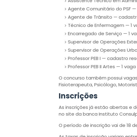
Assistente Técnico em Admini
Agente Comunitário do PSF — 
Agente de Trânsito — cadastr
Técnico de Enfermagem — 1 
Encarregado de Serviço — 1 v
Supervisor de Operações Exte
Supervisor de Operações Urb
Professor PEB I — cadastro re
Professor PEB II Artes — 1 vaga
O concurso também possui vagas p
Fisioterapeuta, Psicólogo, Motoris
Inscrições
As inscrições já estão abertas e 
no site da banca Instituto Consul
O período de inscrição vai de 18 
As taxas de inscrição variam entr