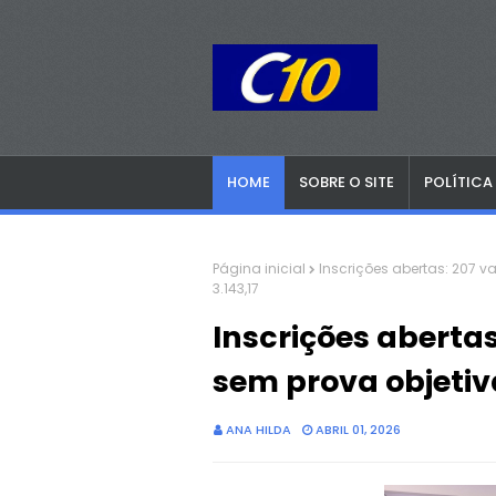
HOME
SOBRE O SITE
POLÍTICA
Página inicial
Inscrições abertas: 207 v
3.143,17
Inscrições aberta
sem prova objetiva
ANA HILDA
ABRIL 01, 2026