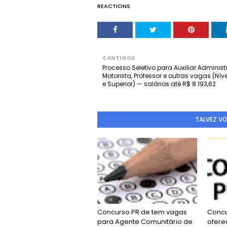
REACTIONS
ANTIGOS
Processo Seletivo para Auxiliar Administr
Motorista, Professor e outras vagas (Nív
e Superior) — salários até R$ 8.193,62
TALVEZ V
Concurso PR de tem vagas
Concu
para Agente Comunitário de
ofere