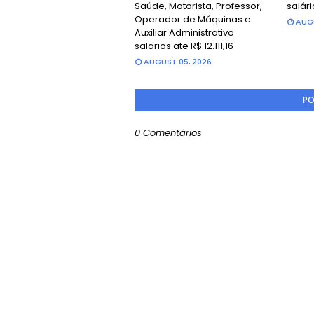
Saúde, Motorista, Professor,
salári
Operador de Máquinas e
AUGU
Auxiliar Administrativo
salarios ate R$ 12.111,16
AUGUST 05, 2026
PO
0 Comentários