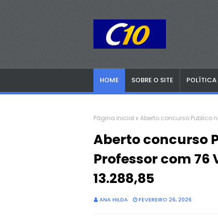
HOME
SOBRE O SITE
POLÍTICA
Página inicial
Aberto concurso Publico n
Aberto concurso P
Professor com 76 
13.288,85
ANA HILDA
FEVEREIRO 26, 2026