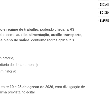
DICAS
ECON
EMPR
ão
e
regime de trabalho
, podendo chegar a
R$
ícios como
auxílio-alimentação
,
auxílio-transporte
,
de plano de saúde
, conforme regras aplicáveis.
minatória)
ritério do departamento)
liminatória)
 entre
10 e 28 de agosto de 2026
, com divulgação de
ima prevista no edital.