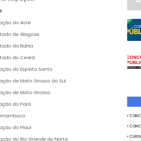
o
cação do Acre
stado de Alagoas
stado da Bahia
stado do Ceará
ação do Espírito Santo
cação de Mato Grosso do Sul
cação de Mato Grosso
cação do Pará
Pernambuco
CONC
CONC
ação do Piauí
CURS
cação do Rio Grande do Norte