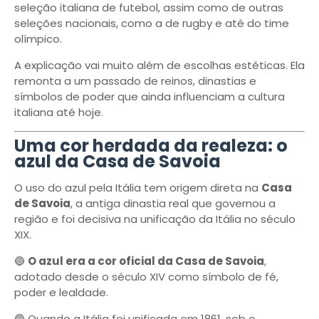
seleção italiana de futebol, assim como de outras
seleções nacionais, como a de rugby e até do time
olímpico.
A explicação vai muito além de escolhas estéticas. Ela
remonta a um passado de reinos, dinastias e
símbolos de poder que ainda influenciam a cultura
italiana até hoje.
Uma cor herdada da realeza: o
azul da Casa de Savoia
O uso do azul pela Itália tem origem direta na
Casa
de Savoia
, a antiga dinastia real que governou a
região e foi decisiva na unificação da Itália no século
XIX.
🔵
O azul era a cor oficial da Casa de Savoia
,
adotado desde o século XIV como símbolo de fé,
poder e lealdade.
🔵 Quando a Itália foi unificada em 1861, sob o