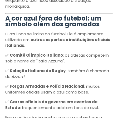
enquanto o azul ficou associado à tradição
monárquica.
A cor azul fora do futebol: um
símbolo além dos gramados
O azul não se limita ao futebol. Ele é amplamente
utilizado em
outros esportes e instituições oficiais
italianas
:
✅
Comitê Olímpico Italiano
: os atletas competem
sob o nome de "Italia Azzurra".
✅
Seleção Italiana de Rugby
: também é chamada
de
Azzurri
.
✅
Forças Armadas e Polícia Nacional
: muitos
uniformes oficiais usam o azul como base.
✅
Carros oficiais do governo em eventos de
Estado
: frequentemente adotam tons de azul.
Essa continuidade mostra como o azul se tornou