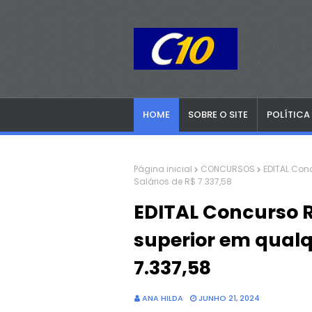
HOME
SOBRE O SITE
POLÍTICA
Página inicial
CONCURSOS
EDITAL Conc
Salários de R$ 7.337,58
EDITAL Concurso R
superior em qualq
7.337,58
ANA HILDA
JUNHO 21, 2024