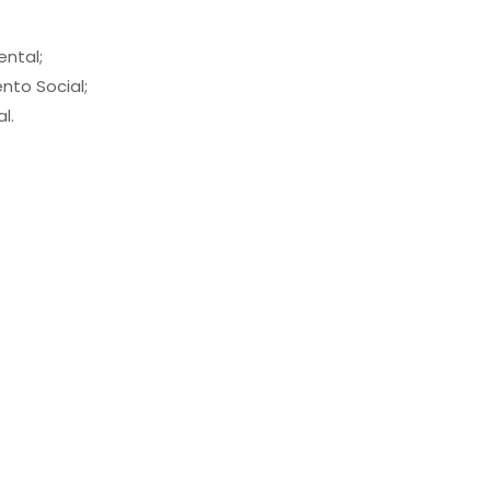
ental;
to Social;
l.