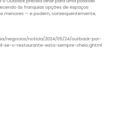
e o Outback precisa olhar para uma possível
erecendo às franquias opções de espaços
tos menores — e podem, consequentemente,
ia/negocios/noticia/2024/05/24/outback-por-
l-se-o-restaurante-esta-sempre-cheio.ghtml