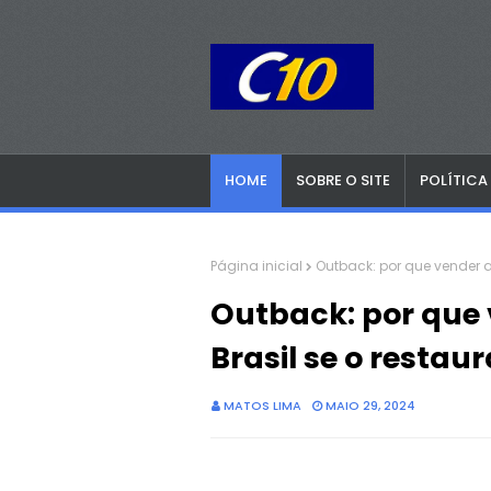
HOME
SOBRE O SITE
POLÍTICA
Página inicial
Outback: por que vender a
Outback: por que
Brasil se o restau
MATOS LIMA
MAIO 29, 2024