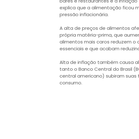
bares e restaurantes é a inflação
explica que a alimentação ficou 
pressão inflacionária.
A alta de preços de alimentos afe
própria matéria-prima, que aum
alimentos mais caros reduzem o 
essenciais e que acabam reduzind
Alta de inflação também causa alt
tanto o Banco Central do Brasil (
central americano) subiram suas 
consumo.