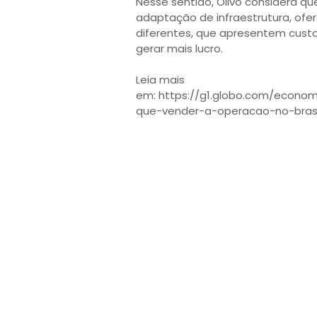
Nesse sentido, Olivo considera qu
adaptação de infraestrutura, of
diferentes, que apresentem cus
gerar mais lucro.
Leia mais
em: https://g1.globo.com/econom
que-vender-a-operacao-no-brasi