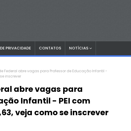
 DE PRIVACIDADE
CONTATOS
NOTÍCIAS
e Federal abre vagas para Professor de Educação Infantil -
se inscrever
ral abre vagas para
ção Infantil - PEI com
,63, veja como se inscrever