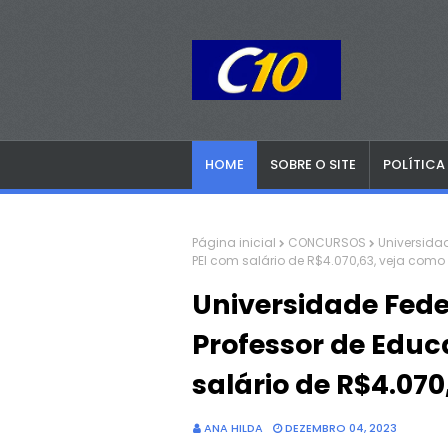
HOME
SOBRE O SITE
POLÍTICA
Página inicial
CONCURSOS
Universidad
PEI com salário de R$4.070,63, veja como 
Universidade Fede
Professor de Educa
salário de R$4.070
ANA HILDA
DEZEMBRO 04, 2023