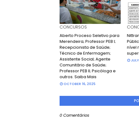
CONCURSOS
CONC
Aberto Proceso Seletivo para
Nittr
Merendeira; Professor PEB I;
Públic
Recepcionista de Saúde;
nível 
Técnico de Enfermagem;
super
Assistente Social; Agente
JULY
Comunitário de Saúde;
Professor PEB II; Psicóloga e
outros. Saiba Mais
OCTOBER 16, 2025
PO
0 Comentários