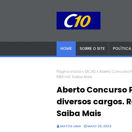
HOME
SOBRE O SITE
POLÍTICA
Página inicial
DICAS
Aberto Concurso 
R$9 mil. Saiba Mais
Aberto Concurso 
diversos cargos. 
Saiba Mais
MATOS LIMA
MAIO 20, 2023