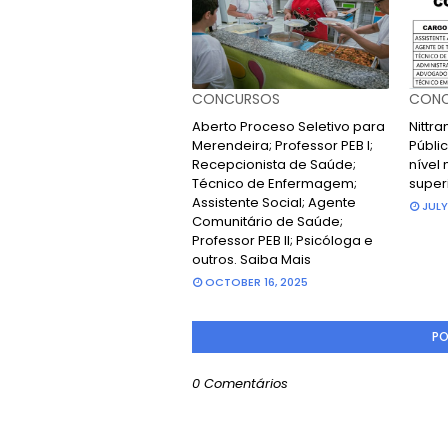
CONCURSOS
CONC
Aberto Proceso Seletivo para
Nittr
Merendeira; Professor PEB I;
Públic
Recepcionista de Saúde;
nível 
Técnico de Enfermagem;
super
Assistente Social; Agente
JULY
Comunitário de Saúde;
Professor PEB II; Psicóloga e
outros. Saiba Mais
OCTOBER 16, 2025
PO
0 Comentários