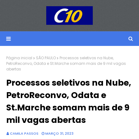
Página inicial
SÃO PAULO
Processos seletivos na Nube,
PetroReconvo, Odata e St.Marche somam mais de 9 mil vagas
abertas
Processos seletivos na Nube,
PetroReconvo, Odata e
St.Marche somam mais de 9
mil vagas abertas
CAMILA PASSOS
MARÇO 31, 2023