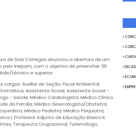
CONC
CONC
CURS
tura de Dois Córregos anunciou a abertura de um
o pelo Inepam, com o objetivo de preencher 39
DICAS
dio/técnico e superior.
ECON
cargos: Auxiliar de Seção; Fiscal Ambiental;
EMPR
nformática; Assistente Social; Assistente Social -
ogo - Saúde; Médico Cardiologista; Médico Clínico
úde da Família; Médico Ginecologista/Obstetra;
opedista; Médico Pediatra; Médico Psiquiatra;
ica I; Professor Adjunto de Educação Básica II;
 Artes; Terapeuta Ocupacional; Turismólogo;