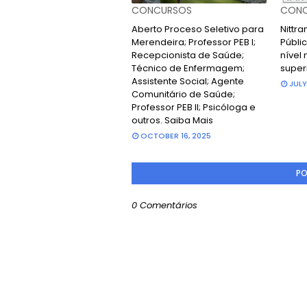
CONCURSOS
CONC
Aberto Proceso Seletivo para
Nittr
Merendeira; Professor PEB I;
Públic
Recepcionista de Saúde;
nível 
Técnico de Enfermagem;
super
Assistente Social; Agente
JULY
Comunitário de Saúde;
Professor PEB II; Psicóloga e
outros. Saiba Mais
OCTOBER 16, 2025
PO
0 Comentários