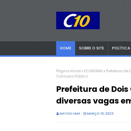
HOME
SOBRE O SITE
POLÍTICA
Página inicial
ECONOMIA
Prefeitura de
Concurso Público
Prefeitura de Dois
diversas vagas e
MATOS LIMA
MARÇO 10, 2023