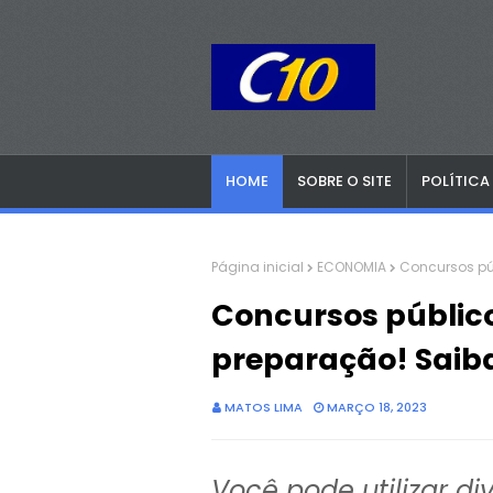
HOME
SOBRE O SITE
POLÍTICA
Página inicial
ECONOMIA
Concursos púb
Concursos público
preparação! Saib
MATOS LIMA
MARÇO 18, 2023
Você pode utilizar di