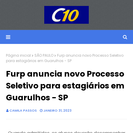
Página inicial
SÃO PAULO
Furp anuncia novo Processo Seletivo
para estagiários em Guarulhos - SP
Furp anuncia novo Processo
Seletivo para estagiários em
Guarulhos - SP
CAMILA PASSOS
JANEIRO 31, 2023
Quando admitidos, os alunos deverão desempenhar