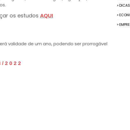
os.
DICAS
çar os estudos
ECON
AQUI
EMPR
terá validade de um ano, podendo ser prorrogável
 2 0 2 2