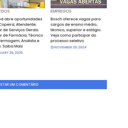
EGOS
EMPREGOS
d abre oportunidades
Bosch oferece vagas para
Copeira; Atendente;
cargos de ensino médio,
ar de Serviços Gerais;
técnico, superior e estágio.
ar de Farmácia; Técnico
Veja como participar do
fermagem; Analista e
processo seletivo
s. Saiba Mais
NOVEMBER 20, 2024
UARY 26, 2025
STAR UM COMENTÁRIO