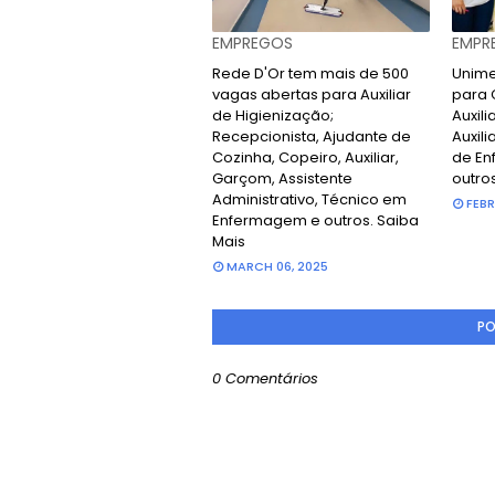
EMPREGOS
EMPR
Rede D'Or tem mais de 500
Unime
vagas abertas para Auxiliar
para 
de Higienização;
Auxili
Recepcionista, Ajudante de
Auxili
Cozinha, Copeiro, Auxiliar,
de En
Garçom, Assistente
outro
Administrativo, Técnico em
FEBR
Enfermagem e outros. Saiba
Mais
MARCH 06, 2025
PO
0 Comentários