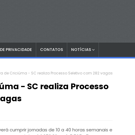
 DE PRIVACIDADE
CONTATOS
NOTÍCIAS
ura de Criciúma - SC realiza Processo Seletivo com 282 vagas
iúma - SC realiza Processo
vagas
everá cumprir jornadas de 10 a 40 horas semanais e