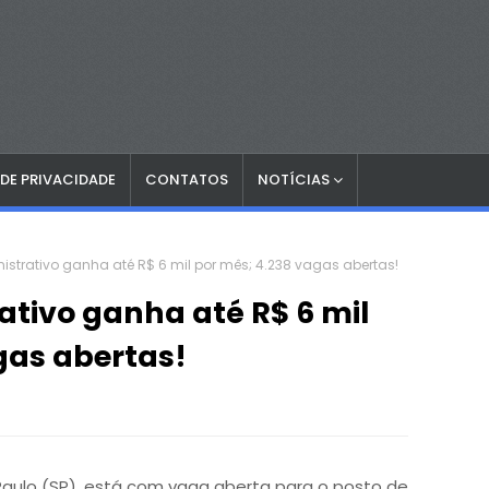
 DE PRIVACIDADE
CONTATOS
NOTÍCIAS
nistrativo ganha até R$ 6 mil por mês; 4.238 vagas abertas!
ativo ganha até R$ 6 mil
gas abertas!
aulo (SP), está com vaga aberta para o posto de