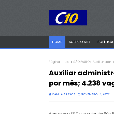
HOME
SOBRE O SITE
POLÍTICA
Página inicial
SÃO PAULO
Auxiliar admi
Auxiliar administr
por mês; 4.238 va
CAMILA PASSOS
NOVEMBRO 16, 2022
A empresa EB Corporate, de São P