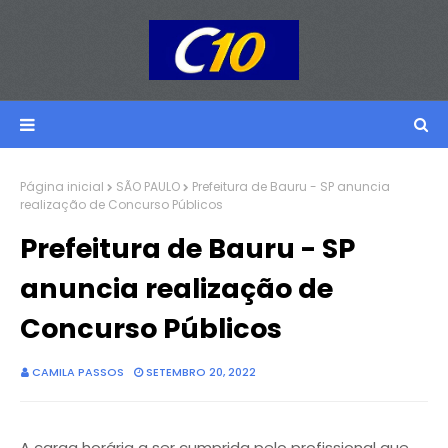
Página inicial
SÃO PAULO
Prefeitura de Bauru - SP anuncia
realização de Concurso Públicos
Prefeitura de Bauru - SP
anuncia realização de
Concurso Públicos
CAMILA PASSOS
SETEMBRO 20, 2022
A carga horária a ser cumprida pelo profissional que