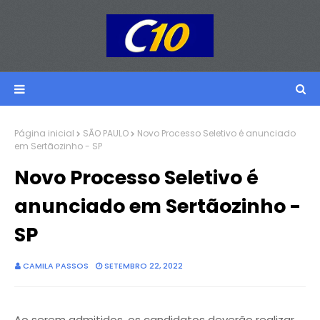
Página inicial
SÃO PAULO
Novo Processo Seletivo é anunciado
em Sertãozinho - SP
Novo Processo Seletivo é
anunciado em Sertãozinho -
SP
CAMILA PASSOS
SETEMBRO 22, 2022
Ao serem admitidos, os candidatos deverão realizar