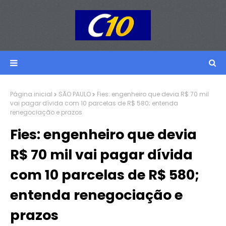
Página inicial
SÃO PAULO
Fies: engenheiro que devia R$ 70 mil
vai pagar dívida com 10 parcelas de R$ 580; entenda
renegociação e prazos
Fies: engenheiro que devia
R$ 70 mil vai pagar dívida
com 10 parcelas de R$ 580;
entenda renegociação e
prazos