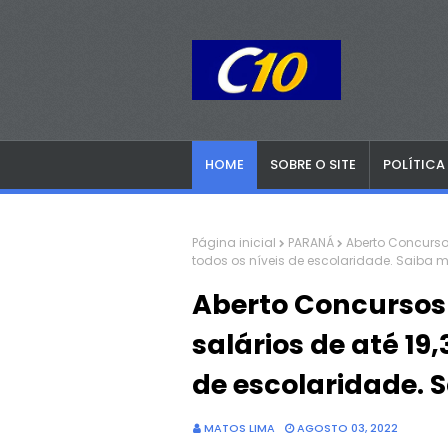
HOME
SOBRE O SITE
POLÍTICA
Página inicial
PARANÁ
Aberto Concursos
todos os níveis de escolaridade. Saiba 
Aberto Concursos
salários de até 19,
de escolaridade. 
MATOS LIMA
AGOSTO 03, 2022