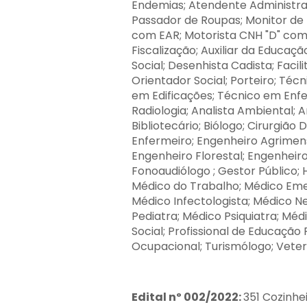
Endemias; Atendente Administrati
Passador de Roupas; Monitor de 
com EAR; Motorista CNH "D" com
Fiscalização; Auxiliar da Educação
Social; Desenhista Cadista; Facili
Orientador Social; Porteiro; Téc
em Edificações; Técnico em En
Radiologia; Analista Ambiental; An
Bibliotecário; Biólogo; Cirurgião
Enfermeiro; Engenheiro Agrimens
Engenheiro Florestal; Engenheiro
Fonoaudiólogo ; Gestor Público; H
Médico do Trabalho; Médico Eme
Médico Infectologista; Médico N
Pediatra; Médico Psiquiatra; Méd
Social; Profissional de Educação F
Ocupacional; Turismólogo; Veteri
Edital nº 002/2022:
351 Cozinhe