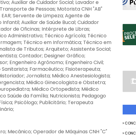
vo; Auxiliar de Cuidador Social; Lavador e
Transporte de Pessoas; Motorista CNH "AB"
 EAR; Servente de Limpeza; Agente de
 Infantil; Auxiliar de Saúde Bucal; Cuidador
tador de Oficinas; Intérprete de Libras;
nico Administrativo; Técnico Agrícola; Técnico
fermagem; Técnico em Informática; Técnico em
alista de Tributos; Arquiteto; Assistente Social;
 Dentista; Contador; Designer Gráfico;
or; Engenheiro Agrônomo; Engenheiro Civil;
 Sanitarista; Farmacêutico; Fisioterapeuta;
istoriador; Jornalista; Médico Anestesiologista;
rgencista; Médico Ginecologista e Obstetra;
europediatra; Médico Ortopedista; Médico
ico Saúde da Família; Nutricionista; Pedagogo
ísica; Psicólogo; Publicitário; Terapeuta
nário;
CONC
iro; Mecânico; Operador de Máquinas CNH "C"
CONC