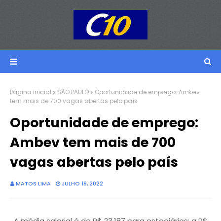
Página inicial
SÃO PAULO
Oportunidade de emprego: Ambev
tem mais de 700 vagas abertas pelo país
Oportunidade de emprego:
Ambev tem mais de 700
vagas abertas pelo país
MATOS LIMA
JULHO 19, 2022
A média salarial é de
R$ 23.187 para estagiários; a
R$