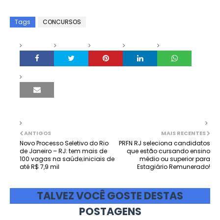
Tags
CONCURSOS
ANTIGOS
MAIS RECENTES
Novo Processo Seletivo do Rio
PRFN RJ seleciona candidatos
de Janeiro – RJ: tem mais de
que estão cursando ensino
100 vagas na saúde;iniciais de
médio ou superior para
até R$ 7,9 mil
Estagiário Remunerado!
TALVEZ VOCÊ GOSTE DESTAS
POSTAGENS