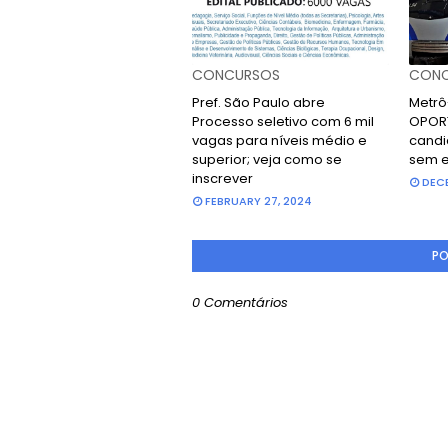
CONCURSOS
CONC
Pref. São Paulo abre
Metrô
Processo seletivo com 6 mil
OPOR
vagas para níveis médio e
candi
superior; veja como se
sem e
inscrever
DECE
FEBRUARY 27, 2024
PO
0 Comentários