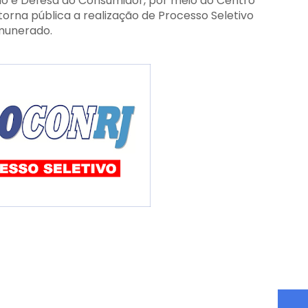
ão e Defesa do Consumidor, por meio do Centro
orna pública a realização de Processo Seletivo
emunerado.