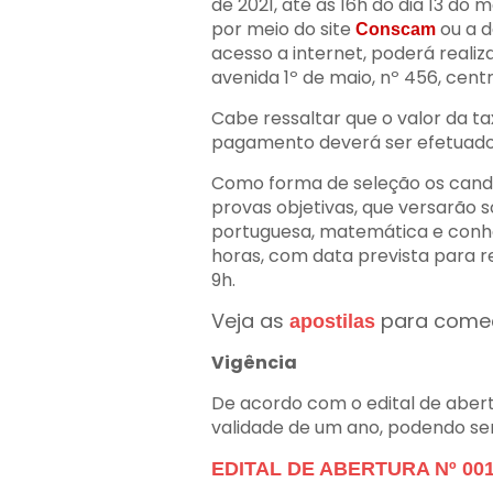
de 2021, até às 16h do dia 13 do
por meio do site
ou a 
Conscam
acesso a internet, poderá realiza
avenida 1º de maio, nº 456, centr
Cabe ressaltar que o valor da tax
pagamento deverá ser efetuado a
Como forma de seleção os candi
provas objetivas, que versarão 
portuguesa, matemática e conhe
horas, com data prevista para re
9h.
Veja as
para come
apostilas
Vigência
De acordo com o edital de abert
validade de um ano, podendo se
EDITAL DE ABERTURA Nº 001