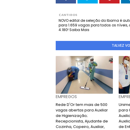
ANTIGOS
NOVO edital de seleção do Ibama é aut
para 1.659 vagas para todos os níveis, 
4.180! Saiba Mais
TALVEZ V
EMPREGOS
EMPR
Rede D'Or tem mais de 500
Unime
vagas abertas para Auxiliar
para 
de Higienização;
Auxili
Recepcionista, Ajudante de
Auxili
Cozinha, Copeiro, Auxiliar,
de En