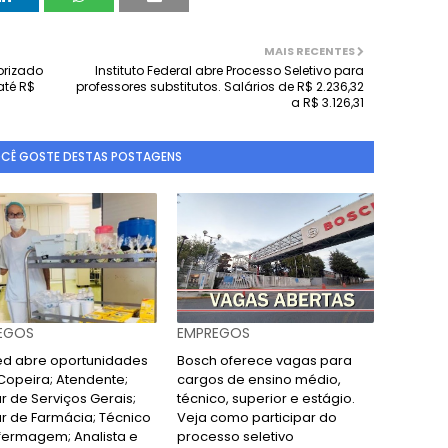
MAIS RECENTES
orizado
Instituto Federal abre Processo Seletivo para
até R$
professores substitutos. Salários de R$ 2.236,32
a R$ 3.126,31
OCÊ GOSTE DESTAS POSTAGENS
EGOS
EMPREGOS
d abre oportunidades
Bosch oferece vagas para
Copeira; Atendente;
cargos de ensino médio,
ar de Serviços Gerais;
técnico, superior e estágio.
ar de Farmácia; Técnico
Veja como participar do
fermagem; Analista e
processo seletivo