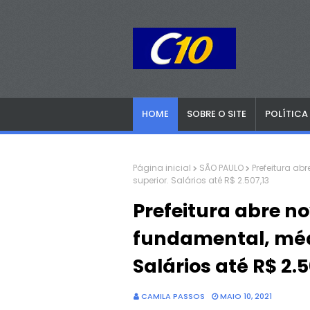
HOME
SOBRE O SITE
POLÍTICA
Página inicial
SÃO PAULO
Prefeitura ab
superior. Salários até R$ 2.507,13
Prefeitura abre no
fundamental, médi
Salários até R$ 2.5
CAMILA PASSOS
MAIO 10, 2021