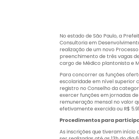
No estado de São Paulo, a Prefe
Consultoria em Desenvolvimento 
realização de um novo Processo 
preenchimento de três vagas des
cargo de Médico plantonista e Mé
Para concorr
er as funções ofer
escolaridade em nível superior
registro no Conselho da categori
exercer funções em jornadas de 
remuneração mensal no valor que
efetivamente exercida ou R$ 5.91
Procedimentos para particip
As inscrições que tiveram início 
ser realizadas até as 13h do dia