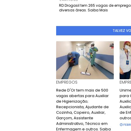
RD Drogasil tem 265 vagas de emprego
diversas áreas. Saiba Mais
TALVEZ V
EMPREGOS
EMPR
Rede D'Or tem mais de 500
Unime
vagas abertas para Auxiliar
para 
de Higienização;
Auxili
Recepcionista, Ajudante de
Auxili
Cozinha, Copeiro, Auxiliar,
de En
Garçom, Assistente
outro
Administrativo, Técnico em
FEBR
Enfermagem e outros. Saiba