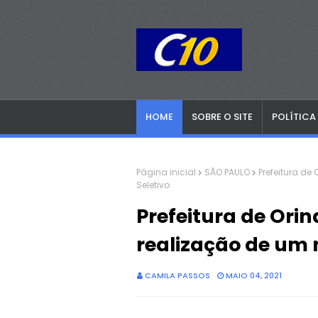
HOME
SOBRE O SITE
POLÍTICA
Página inicial
SÃO PAULO
Prefeitura de
Seletivo
Prefeitura de Orin
realização de um 
CAMILA PASSOS
MAIO 04, 2021