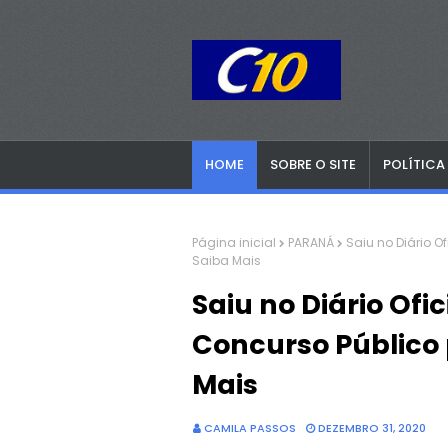
HOME
SOBRE O SITE
POLÍTICA
Página inicial
PARANÁ
Saiu no Diário O
Saiba Mais
Saiu no Diário Ofi
Concurso Público 
Mais
CAMILA PASSOS
DEZEMBRO 31, 2020