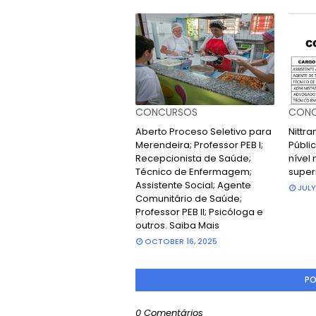
CONCURSOS
CONC
Aberto Proceso Seletivo para
Nittr
Merendeira; Professor PEB I;
Públic
Recepcionista de Saúde;
nível 
Técnico de Enfermagem;
super
Assistente Social; Agente
JULY
Comunitário de Saúde;
Professor PEB II; Psicóloga e
outros. Saiba Mais
OCTOBER 16, 2025
PO
0 Comentários