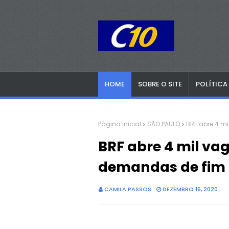
HOME
SOBRE O SITE
POLÍTICA
Página inicial
SÃO PAULO
BRF abre 4 m
BRF abre 4 mil va
demandas de fim 
CAMILA PASSOS
DEZEMBRO 16, 2020