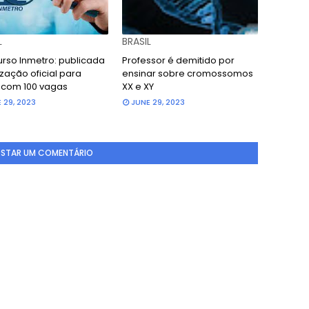
L
BRASIL
rso Inmetro: publicada
Professor é demitido por
zação oficial para
ensinar sobre cromossomos
l com 100 vagas
XX e XY
 29, 2023
JUNE 29, 2023
STAR UM COMENTÁRIO