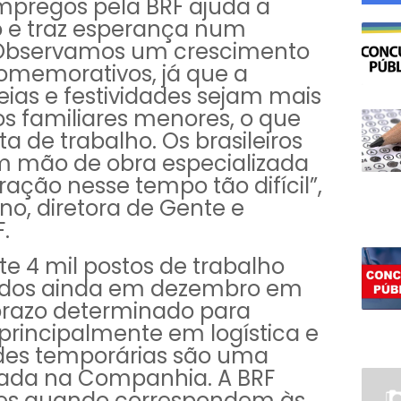
mpregos pela BRF ajuda a
o e traz esperança num
Observamos um crescimento
memorativos, já que a
eias e festividades sejam mais
s familiares menores, o que
 de trabalho. Os brasileiros
m mão de obra especializada
ração nesse tempo tão difícil”,
no, diretora de Gente e
.
 4 mil postos de trabalho
idos ainda em dezembro em
prazo determinado para
 principalmente em logística e
ades temporárias são uma
rada na Companhia. A BRF
res quando correspondem às