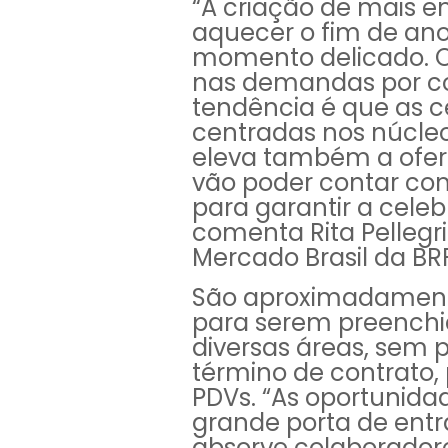
“A criação de mais e
aquecer o fim de an
momento delicado. 
nas demandas por co
tendência é que as c
centradas nos núcleo
eleva também a oferta
vão poder contar co
para garantir a celeb
comenta Rita Pellegri
Mercado Brasil da BRF
São aproximadamente
para serem preench
diversas áreas, sem 
término de contrato,
PDVs. “As oportunid
grande porta de ent
absorve colaborado