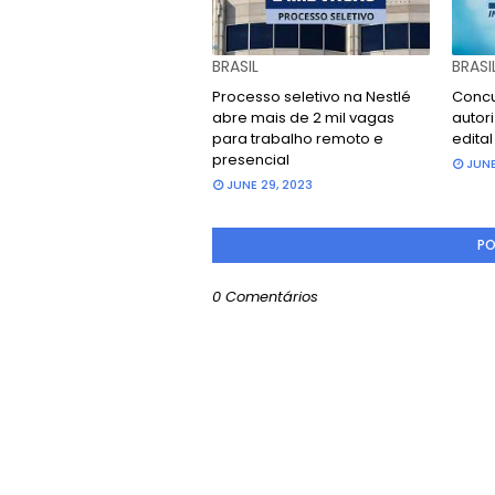
BRASIL
BRASI
Processo seletivo na Nestlé
Concu
abre mais de 2 mil vagas
autori
para trabalho remoto e
edita
presencial
JUNE
JUNE 29, 2023
PO
0 Comentários