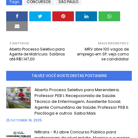
Tags
CONCURSOS
SÃO PAULO
ANTIGOS
MAIS RECENTES
Aberto Processo Seletivo para
MRV abre 100 vagas de
Agente de Matrícula. Salários
emprego em SP; veja como
até R$1.147,00
se candidatar
TALVEZ VOCÊ GOSTE DESTAS POSTAGENS
Aberto Proceso Seletivo para Merendeira;
Professor PEB I; Recepcionista de Saúde;
Técnico de Enfermagem; Assistente Social;
Agente Comunitário de Saúde; Professor PEB II;
Psicóloga e outros. Saiba Mais
OCTOBER 16, 2025
Nittrans - RJ abre Concurso Público para
profissionais de nível médio, técnico e superior.