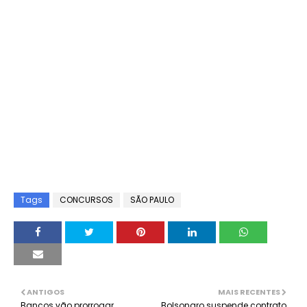
Tags
CONCURSOS
SÃO PAULO
ANTIGOS
MAIS RECENTES
Bancos vão prorrogar
Bolsonaro suspende contrato